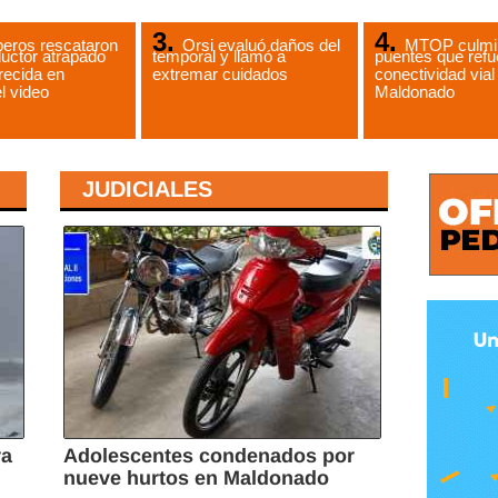
eros rescataron
Orsi evaluó daños del
MTOP culmin
uctor atrapado
temporal y llamó a
puentes que refu
recida en
extremar cuidados
conectividad vial
l video
Maldonado
JUDICIALES
ra
Adolescentes condenados por
nueve hurtos en Maldonado