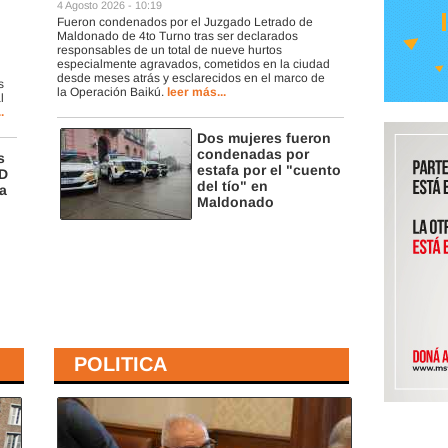
4 Agosto 2026 - 10:19
Fueron condenados por el Juzgado Letrado de
Maldonado de 4to Turno tras ser declarados
responsables de un total de nueve hurtos
especialmente agravados, cometidos en la ciudad
desde meses atrás y esclarecidos en el marco de
s
la Operación Baikú.
leer más...
l
.
Dos mujeres fueron
condenadas por
s
estafa por el "cuento
ED
del tío" en
a
Maldonado
POLITICA