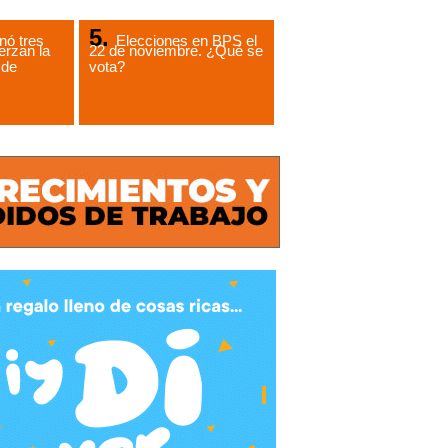
ó tres
Elecciones en BPS el
erzan la
22 de noviembre. ¿Qué se
 de
vota?