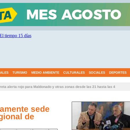
IALES
TURISMO
MEDIO AMBIENTE
CULTURALES
SOCIALES
DEPORTES
4 evacuados en Los Eucaliptus; CECOED Maldonado en alerta por pronóstico
0 .
vamente sede
gional de