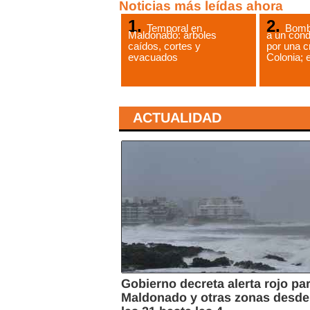
Noticias más leídas ahora
Temporal en
Bomb
Maldonado: árboles
a un cond
caídos, cortes y
por una c
evacuados
Colonia; e
ACTUALIDAD
Gobierno decreta alerta rojo pa
Maldonado y otras zonas desde