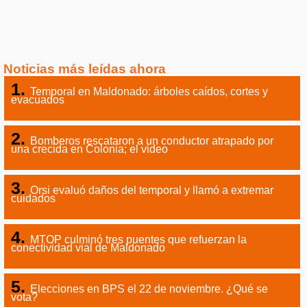
Noticias más leídas ahora
Temporal en Maldonado: árboles caídos, cortes y
evacuados
Bomberos rescataron a un conductor atrapado por
una crecida en Colonia; el video
Orsi evaluó daños del temporal y llamó a extremar
cuidados
MTOP culminó tres puentes que refuerzan la
conectividad vial de Maldonado
Elecciones en BPS el 22 de noviembre. ¿Qué se
vota?