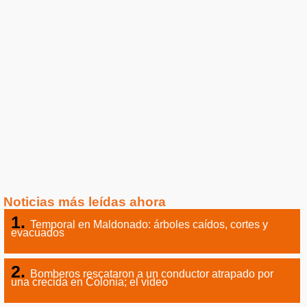
Noticias más leídas ahora
Temporal en Maldonado: árboles caídos, cortes y
evacuados
Bomberos rescataron a un conductor atrapado por
una crecida en Colonia; el video