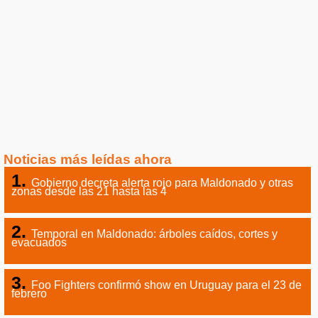
Noticias más leídas ahora
Gobierno decreta alerta rojo para Maldonado y otras
zonas desde las 21 hasta las 4
Temporal en Maldonado: árboles caídos, cortes y
evacuados
Foo Fighters confirmó show en Uruguay para el 23 de
febrero