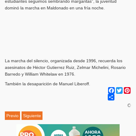
estudiantes seguimos sembrando margaritas”, la juventud
dominó la marcha en Maldonado en una fría noche.
La marcha del silencio, organizada desde 1996, recuerda los
asesinatos de Héctor Gutierrez Ruiz, Zelmar Michelini, Rosario
Barredo y William Whitelaw en 1976.
También la desaparición de Manuel Liberoff.
Facebook
Twitter
Pi
Share
Previo
Siguiente