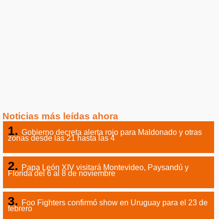
Noticias más leídas ahora
Gobierno decreta alerta rojo para Maldonado y otras
zonas desde las 21 hasta las 4
Papa León XIV visitará Montevideo, Paysandú y
Florida del 6 al 8 de noviembre
Foo Fighters confirmó show en Uruguay para el 23 de
febrero