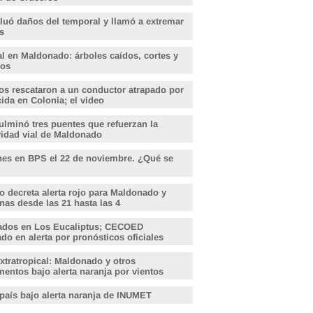
aluó daños del temporal y llamó a extremar
s
l en Maldonado: árboles caídos, cortes y
dos
s rescataron a un conductor atrapado por
ida en Colonia; el video
lminó tres puentes que refuerzan la
vidad vial de Maldonado
nes en BPS el 22 de noviembre. ¿Qué se
o decreta alerta rojo para Maldonado y
nas desde las 21 hasta las 4
ados en Los Eucaliptus; CECOED
o en alerta por pronósticos oficiales
xtratropical: Maldonado y otros
entos bajo alerta naranja por vientos
 país bajo alerta naranja de INUMET