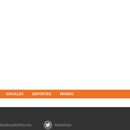
SOCIALES
DEPORTES
MUNDO
MaldonadoNoticias
MaldoNoti