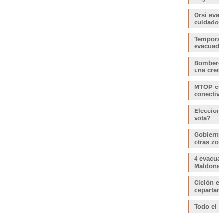
Orsi ev
cuidado
Tempora
evacua
Bombero
una crec
MTOP cu
conecti
Eleccio
vota?
Gobiern
otras zo
4 evacu
Maldonad
Ciclón e
departam
Todo el