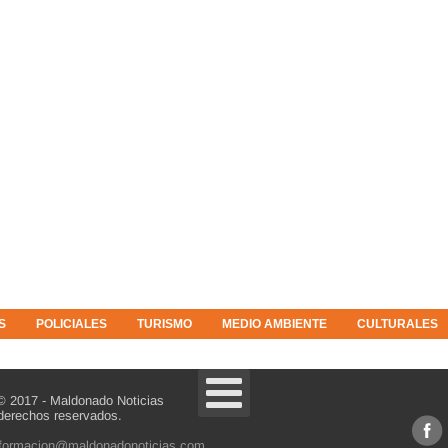
S
POLICIALES
TURISMO
MEDIO AMBIENTE
CULTURALES
© 2017 - Maldonado Noticias
derechos reservados.
nformacion@maldonadonoticias.com