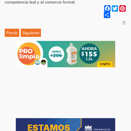
competencia leal y al comercio formal.
Facebook
Twitter
Pi
Share
Previo
Siguiente