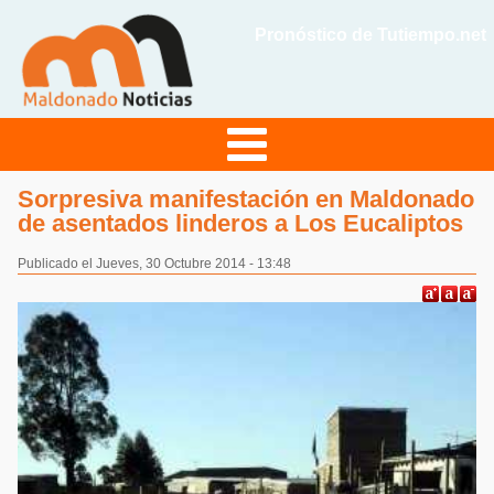
Pronóstico de Tutiempo.net
Sorpresiva manifestación en Maldonado
de asentados linderos a Los Eucaliptos
Publicado el Jueves, 30 Octubre 2014 - 13:48