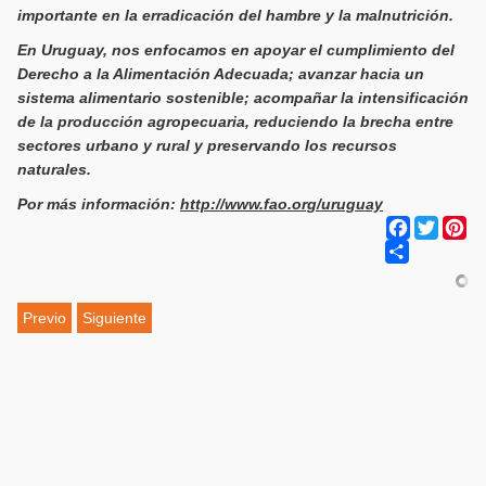
importante en la erradicación del hambre y la malnutrición.
En Uruguay, nos enfocamos en apoyar el cumplimiento del
Derecho a la Alimentación Adecuada; avanzar hacia un
sistema alimentario sostenible; acompañar la intensificación
de la producción agropecuaria, reduciendo la brecha entre
sectores urbano y rural y preservando los recursos
naturales.
Por más información:
http://www.fao.org/uruguay
Facebook
Twitter
Pi
Share
Previo
Siguiente