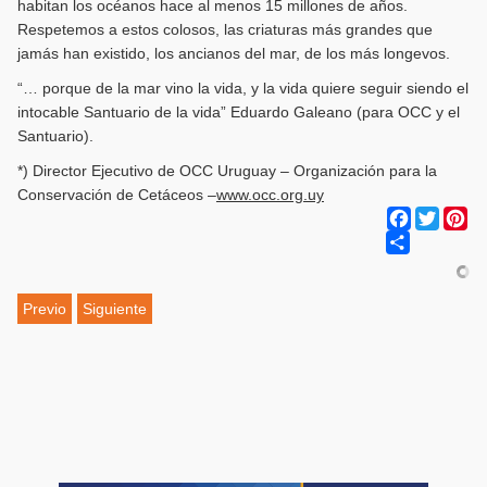
habitan los océanos hace al menos 15 millones de años.
Respetemos a estos colosos, las criaturas más grandes que
jamás han existido, los ancianos del mar, de los más longevos.
“… porque de la mar vino la vida, y la vida quiere seguir siendo el
intocable Santuario de la vida” Eduardo Galeano (para OCC y el
Santuario).
*) Director Ejecutivo de OCC Uruguay – Organización para la
Conservación de Cetáceos –
www.occ.org.uy
Facebook
Twitter
Pi
Share
Previo
Siguiente