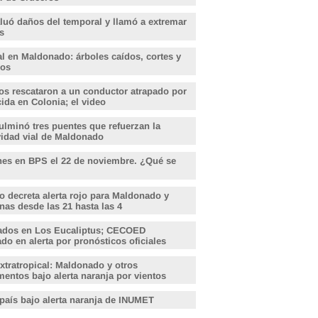
aluó daños del temporal y llamó a extremar
s
l en Maldonado: árboles caídos, cortes y
dos
s rescataron a un conductor atrapado por
ida en Colonia; el video
lminó tres puentes que refuerzan la
vidad vial de Maldonado
nes en BPS el 22 de noviembre. ¿Qué se
o decreta alerta rojo para Maldonado y
nas desde las 21 hasta las 4
ados en Los Eucaliptus; CECOED
o en alerta por pronósticos oficiales
xtratropical: Maldonado y otros
entos bajo alerta naranja por vientos
 país bajo alerta naranja de INUMET