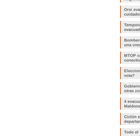
Orsi ev
cuidado
Tempora
evacua
Bombero
una crec
MTOP cu
conecti
Eleccio
vota?
Gobiern
otras zo
4 evacu
Maldonad
Ciclón e
departam
Todo el