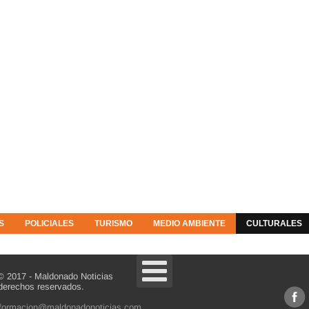
S
POLICIALES
TURISMO
MEDIO AMBIENTE
CULTURALES
© 2017 - Maldonado Noticias
derechos reservados.
nformacion@maldonadonoticias.com