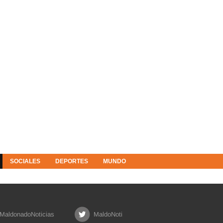
SOCIALES
DEPORTES
MUNDO
MaldonadoNoticias
MaldoNoti