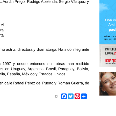
as, Adrián Prego, Rodrigo Abelenda, Sergio Vázquez y
el
ra
rta
o actriz, directora y dramaturga. Ha sido integrante
en 1997 y desde entonces sus obras han recibido
 en Uruguay, Argentina, Brasil, Paraguay, Bolivia,
talia, España, México y Estados Unidos.
 en calle Rafael Pérez del Puerto y Román Guerra, de
Share
Facebook
Twitter
Pinterest