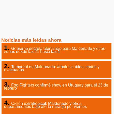
Noticias más leídas ahora
Gobierno decreta alerta rojo para Maldonado y otras
zonas desde las 21 hasta las 4
Temporal en Maldonado: árboles caídos, cortes y
evacuados
Foo Fighters confirmó show en Uruguay para el 23 de
febrero
Ciclón extratropical: Maldonado y otros
departamentos bajo alerta naranja por vientos