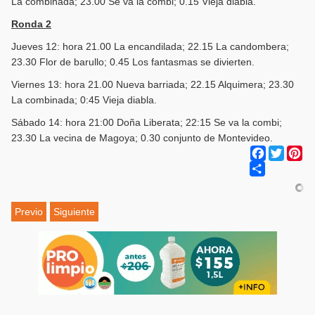
La combinada; 23.00 Se va la combi; 0.15 Vieja diabla.
Ronda 2
Jueves 12: hora 21.00 La encandilada; 22.15 La candombera;
23.30 Flor de barullo; 0.45 Los fantasmas se divierten.
Viernes 13: hora 21.00 Nueva barriada; 22.15 Alquimera; 23.30
La combinada; 0:45 Vieja diabla.
Sábado 14: hora 21:00 Doña Liberata; 22:15 Se va la combi;
23.30 La vecina de Magoya; 0.30 conjunto de Montevideo.
Facebook
Twitter
Pi
Share
Previo
Siguiente