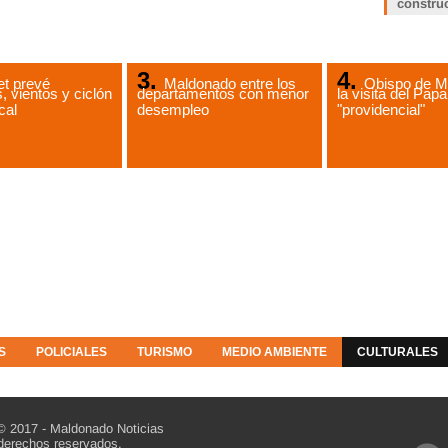
constru
t prevé
Maldonado entre los
Obispo de M
, vientos y ciclón
departamentos con menor
la visita del Papa
cal
desempleo
"providencial"
S
POLICIALES
TURISMO
MEDIO AMBIENTE
CULTURALES
© 2017 - Maldonado Noticias
derechos reservados.