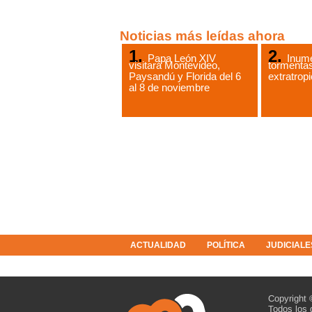
Noticias más leídas ahora
Papa León XIV
Inume
visitará Montevideo,
tormentas
Paysandú y Florida del 6
extratropi
al 8 de noviembre
ACTUALIDAD
POLÍTICA
JUDICIALE
COLUMNISTAS
RESOLUCIONES
Copyright 
Todos los 