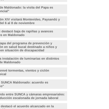
de Maldonado: la visita del Papa es
encial"
ón XIV visitará Montevideo, Paysandú y
del 6 al 8 de noviembre
i destacó baja de rapiñas y avances
les en Maldonado
tapa del programa de prevención y
ón en salud bucal destinado a niños y
 en situación de discapacidad
 instalación de luminarias en distintos
de Maldonado
revé tormentas, vientos y ciclón
pical
, SUNCA Maldonado: acuerdo es
ico"
rdo entre SUNCA y cámaras empresariales:
educción escalonada de jornada laboral
 destacó el acuerdo alcanzado en la