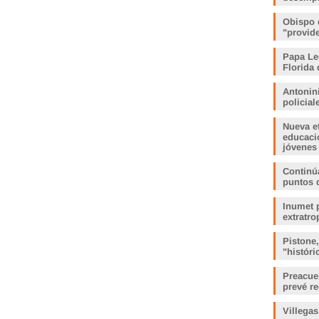
Obispo 
"provid
Papa Le
Florida 
Antonin
policia
Nueva e
educaci
jóvenes
Continúa
puntos 
Inumet p
extratro
Pistone
"histór
Preacue
prevé r
Villegas