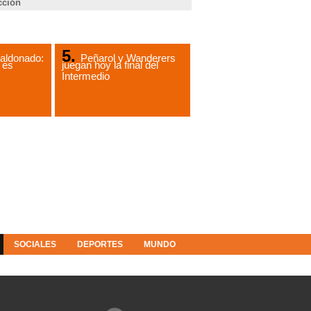
cción
aldonado:
Peñarol y Wanderers
 es
juegan hoy la final del
Intermedio
SOCIALES
DEPORTES
MUNDO