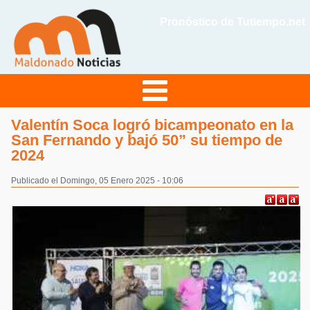
Pronóstico de Tutiempo.net
Valentín Soca logró bicampeonato en la
San Fernando y bajó 50” su tiempo de
2024
Publicado el Domingo, 05 Enero 2025 - 10:06