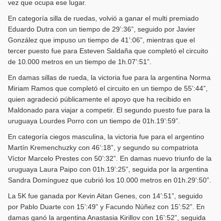
vez que ocupa ese lugar.
En categoría silla de ruedas, volvió a ganar el multi premiado
Eduardo Dutra con un tiempo de 29’:36”, seguido por Javier
González que impuso un tiempo de 41’:06”, mientras que el
tercer puesto fue para Esteven Saldaña que completó el circuito
de 10.000 metros en un tiempo de 1h.07’:51”.
En damas sillas de rueda, la victoria fue para la argentina Norma
Miriam Ramos que completó el circuito en un tiempo de 55’:44”,
quien agradeció públicamente el apoyo que ha recibido en
Maldonado para viajar a competir. El segundo puesto fue para la
uruguaya Lourdes Porro con un tiempo de 01h.19’:59”.
En categoría ciegos masculina, la victoria fue para el argentino
Martín Kremenchuzky con 46’:18”, y segundo su compatriota
Víctor Marcelo Prestes con 50’:32”. En damas nuevo triunfo de la
uruguaya Laura Paipo con 01h.19’:25”, seguida por la argentina
Sandra Domínguez que cubrió los 10.000 metros en 01h.29’:50”.
La 5K fue ganada por Kevin Aitan Genes, con 14’:51”, seguido
por Pablo Duarte con 15’:49” y Facundo Núñez con 15’:52”. En
damas ganó la argentina Anastasia Kirillov con 16’:52”, seguida