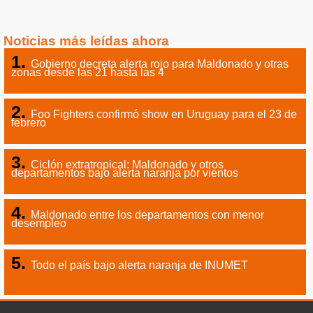
Noticias más leídas ahora
Gobierno decreta alerta rojo para Maldonado y otras
zonas desde las 21 hasta las 4
Foo Fighters confirmó show en Uruguay para el 23 de
febrero
Ciclón extratropical: Maldonado y otros
departamentos bajo alerta naranja por vientos
Maldonado entre los departamentos con menor
desempleo
Todo el país bajo alerta naranja de INUMET