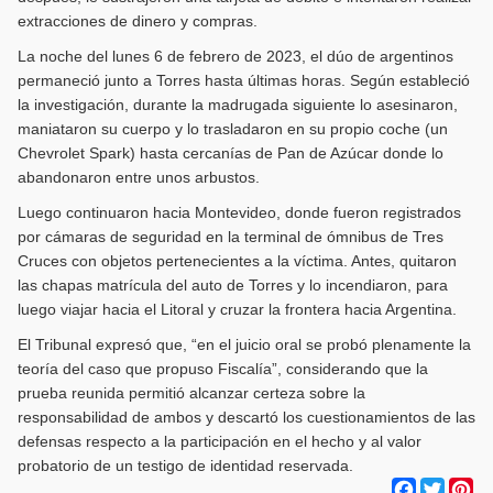
extracciones de dinero y compras.
La noche del lunes 6 de febrero de 2023, el dúo de argentinos
permaneció junto a Torres hasta últimas horas. Según estableció
la investigación, durante la madrugada siguiente lo asesinaron,
maniataron su cuerpo y lo trasladaron en su propio coche (un
Chevrolet Spark) hasta cercanías de Pan de Azúcar donde lo
abandonaron entre unos arbustos.
Luego continuaron hacia Montevideo, donde fueron registrados
por cámaras de seguridad en la terminal de ómnibus de Tres
Cruces con objetos pertenecientes a la víctima. Antes, quitaron
las chapas matrícula del auto de Torres y lo incendiaron, para
luego viajar hacia el Litoral y cruzar la frontera hacia Argentina.
El Tribunal expresó que, “en el juicio oral se probó plenamente la
teoría del caso que propuso Fiscalía”, considerando que la
prueba reunida permitió alcanzar certeza sobre la
responsabilidad de ambos y descartó los cuestionamientos de las
defensas respecto a la participación en el hecho y al valor
probatorio de un testigo de identidad reservada.
Facebook
Twitter
Pi