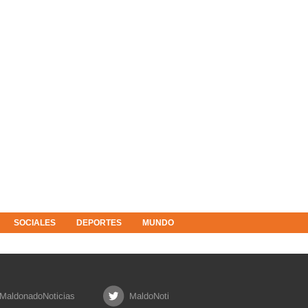
SOCIALES
DEPORTES
MUNDO
MaldonadoNoticias
MaldoNoti