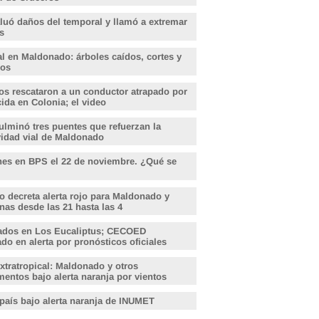
aluó daños del temporal y llamó a extremar
s
l en Maldonado: árboles caídos, cortes y
dos
s rescataron a un conductor atrapado por
ida en Colonia; el video
lminó tres puentes que refuerzan la
vidad vial de Maldonado
nes en BPS el 22 de noviembre. ¿Qué se
o decreta alerta rojo para Maldonado y
nas desde las 21 hasta las 4
ados en Los Eucaliptus; CECOED
o en alerta por pronósticos oficiales
xtratropical: Maldonado y otros
entos bajo alerta naranja por vientos
 país bajo alerta naranja de INUMET