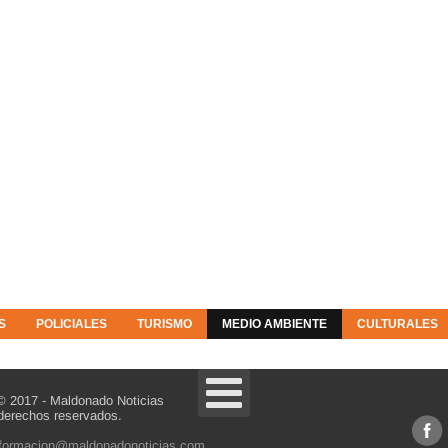
S
POLICIALES
TURISMO
MEDIO AMBIENTE
CULTURALES
© 2017 - Maldonado Noticias
derechos reservados.
nformacion@maldonadonoticias.com