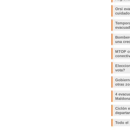
Orsi ev
cuidado
Tempora
evacua
Bombero
una crec
MTOP cu
conecti
Eleccio
vota?
Gobiern
otras zo
4 evacu
Maldonad
Ciclón e
departam
Todo el