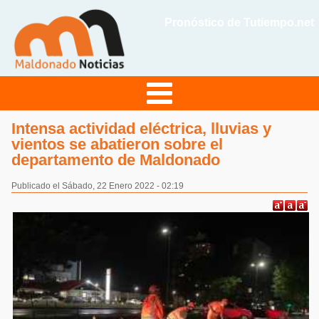
Pronóstico de Tutiempo.net
Intensa actividad eléctrica, lluvias y
vientos se abatieron sobre el
departamento de Maldonado
Publicado el Sábado, 22 Enero 2022 - 02:19