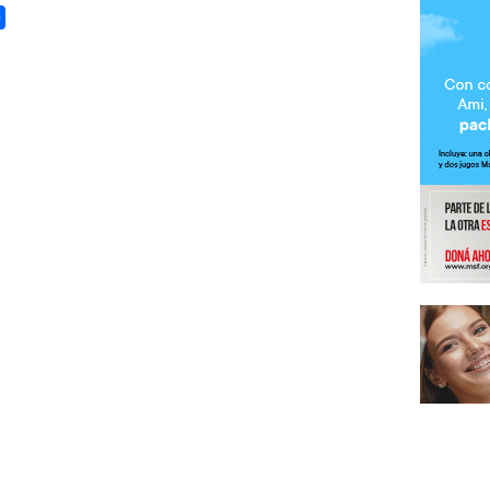
Share
terest