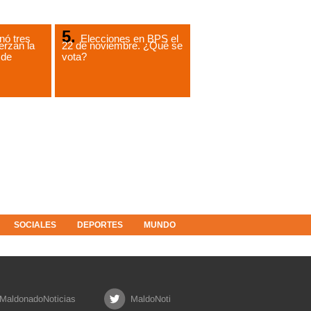
ó tres
Elecciones en BPS el
erzan la
22 de noviembre. ¿Qué se
 de
vota?
SOCIALES
DEPORTES
MUNDO
MaldonadoNoticias
MaldoNoti