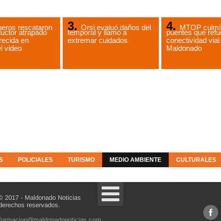
eros rescataron
Orsi evaluó daños del
MTOP culmin
uctor atrapado
temporal y llamó a
puentes que refu
recida en
extremar cuidados
conectividad vial
l video
Maldonado
S
POLICIALES
TURISMO
MEDIO AMBIENTE
CULTURALES
© 2017 - Maldonado Noticias
derechos reservados.
nformacion@maldonadonoticias.com