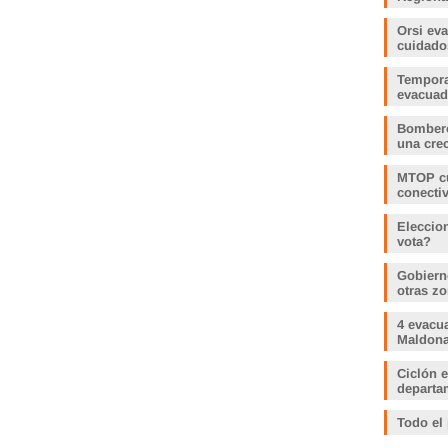
Orsi ev
cuidado
Tempora
evacua
Bombero
una crec
MTOP cu
conecti
Eleccio
vota?
Gobiern
otras zo
4 evacu
Maldonad
Ciclón e
departam
Todo el