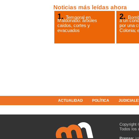
Noticias más leídas ahora
Temporal en
Bomb
Maldonado: árboles
a un cond
caídos, cortes y
por una c
evacuados
Colonia; e
ACTUALIDAD
POLÍTICA
JUDICIALE
COLUMNISTAS
RESOLUCIONES
Copyright 
Todos los 
Prensa:
i