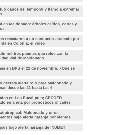
aluó daños del temporal y llamó a extremar
s
l en Maldonado: árboles caídos, cortes y
dos
s rescataron a un conductor atrapado por
ida en Colonia; el video
lminó tres puentes que refuerzan la
vidad vial de Maldonado
nes en BPS el 22 de noviembre. ¿Qué se
o decreta alerta rojo para Maldonado y
nas desde las 21 hasta las 4
ados en Los Eucaliptus; CECOED
o en alerta por pronósticos oficiales
xtratropical: Maldonado y otros
entos bajo alerta naranja por vientos
 país bajo alerta naranja de INUMET