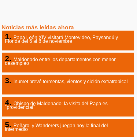
Noticias más leídas ahora
Papa León XIV visitará Montevideo, Paysandú y
Florida del 6 al 8 de noviembre
Maldonado entre los departamentos con menor
desempleo
Inumet prevé tormentas, vientos y ciclón extratropical
Obispo de Maldonado: la visita del Papa es
"providencial"
Peñarol y Wanderers juegan hoy la final del
Intermedio