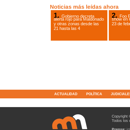
Noticias más leídas ahora
Gobierno decreta
Foo F
alerta rojo para Maldonado
show en 
y otras zonas desde las
23 de feb
21 hasta las 4
ACTUALIDAD
POLÍTICA
JUDICIALE
COLUMNISTAS
RESOLUCIONES
Copyright 
Todos los 
Prensa:
i