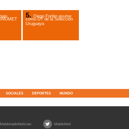
bajo
Diego Forlán asume
de INUMET
como DT de la Selección
Uruguaya
SOCIALES
DEPORTES
MUNDO
MaldonadoNoticias
MaldoNoti