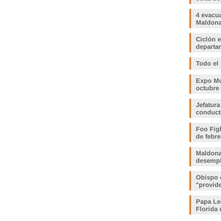
4 evacu
Maldonad
Ciclón e
departam
Todo el
Expo Muj
octubre
Jefatura
conduct
Foo Fig
de febre
Maldona
desemp
Obispo 
"provid
Papa Le
Florida 