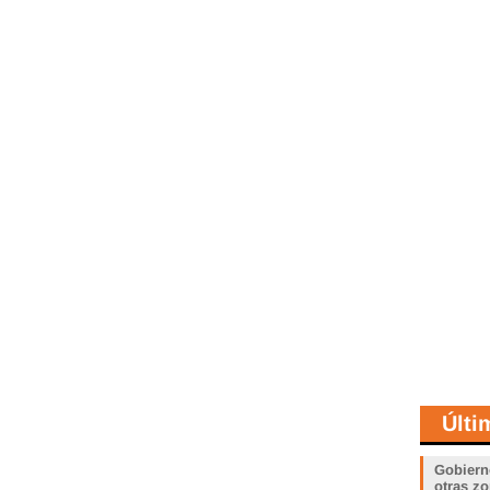
Últi
Gobiern
otras zo