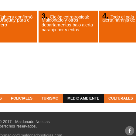
ighters confirmó
Ciclón extratropical:
Todo el país 
Uruguay para el
Maldonado y otros
alerta naranja 
rero
departamentos bajo alerta
naranja por vientos
S
POLICIALES
TURISMO
MEDIO AMBIENTE
CULTURALES
© 2017 - Maldonado Noticias
derechos reservados.
nformacion@maldonadonoticias.com