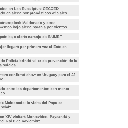
ados en Los Eucaliptus; CECOED
o en alerta por pronósticos oficiales
xtratropical: Maldonado y otros
entos bajo alerta naranja por vientos
 país bajo alerta naranja de INUMET
er llegará por primera vez al Este en
 de Policía brindó taller de prevención de la
a suicida
hters confirmó show en Uruguay para el 23
ro
do entre los departamentos con menor
leo
de Maldonado: la visita del Papa es
encial"
ón XIV visitará Montevideo, Paysandú y
del 6 al 8 de noviembre