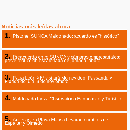
Noticias más leídas ahora
Pistone, SUNCA Maldonado: acuerdo es "histórico"
Preacuerdo entre SUNCA y cámaras empresariales:
prevé reducción escalonada de jornada laboral
Papa León XIV visitará Montevideo, Paysandú y
Florida del 6 al 8 de noviembre
Maldonado lanza Observatorio Económico y Turístico
Accesos en Playa Mansa llevarán nombres de
Espalter y Olmedo