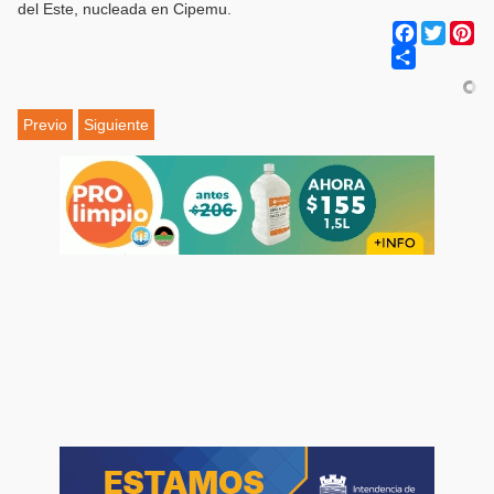
del Este, nucleada en Cipemu.
Facebook
Twitter
Pi
Share
Previo
Siguiente