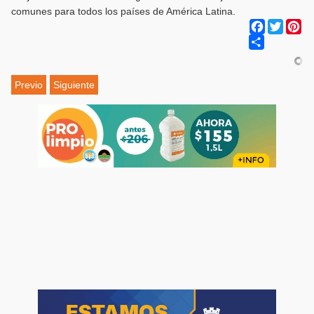
comunes para todos los países de América Latina.
Facebook
Twitter
Pi
Share
Previo
Siguiente