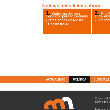
Noticias más leídas ahora
Gobierno decreta
Foo F
alerta rojo para Maldonado
show en 
y otras zonas desde las
23 de feb
21 hasta las 4
ACTUALIDAD
POLÍTICA
JUDICIALE
COLUMNISTAS
RESOLUCIONES
Copyright 
Todos los 
Prensa:
i