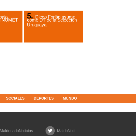
bajo
Diego Forlán asume
de INUMET
como DT de la Selección
Uruguaya
SOCIALES
DEPORTES
MUNDO
MaldonadoNoticias
MaldoNoti