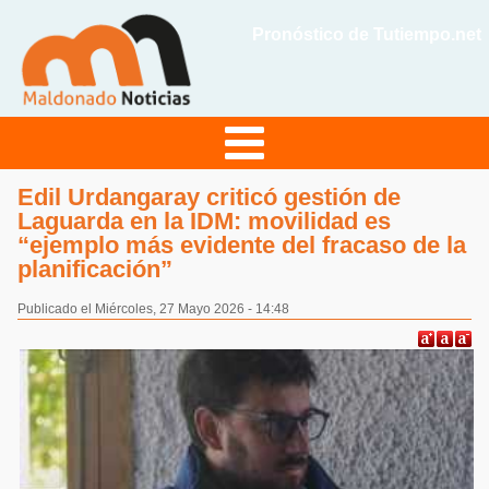
Pronóstico de Tutiempo.net
Edil Urdangaray criticó gestión de
Laguarda en la IDM: movilidad es
“ejemplo más evidente del fracaso de la
planificación”
Publicado el Miércoles, 27 Mayo 2026 - 14:48