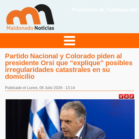
Pronóstico de Tutiempo.net
Partido Nacional y Colorado piden al
presidente Orsi que “explique” posibles
irregularidades catastrales en su
domicilio
Publicado el Lunes, 06 Julio 2026 - 13:14