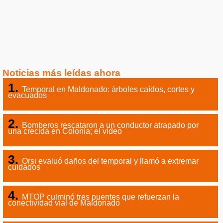
Noticias más leídas ahora
Temporal en Maldonado: árboles caídos, cortes y
evacuados
Bomberos rescataron a un conductor atrapado por
una crecida en Colonia; el video
Orsi evaluó daños del temporal y llamó a extremar
cuidados
MTOP culminó tres puentes que refuerzan la
conectividad vial de Maldonado