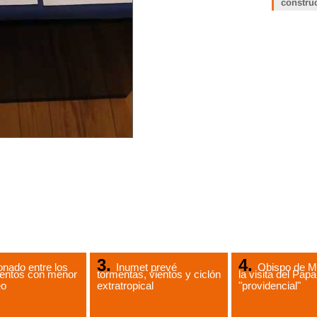
constru
nado entre los
Inumet prevé
Obispo de M
entos con menor
tormentas, vientos y ciclón
la visita del Papa
eo
extratropical
"providencial"