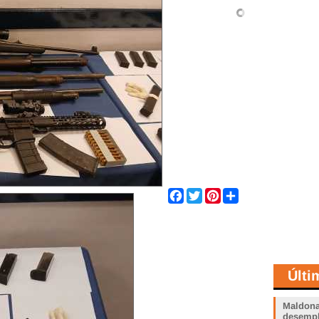
Share
Facebook
Twitter
Pinterest
Últi
Maldona
desemp