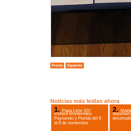
Previo
Siguiente
Noticias más leídas ahora
Papa León XIV
Maldo
visitará Montevideo,
departam
Paysandú y Florida del 6
desempl
al 8 de noviembre