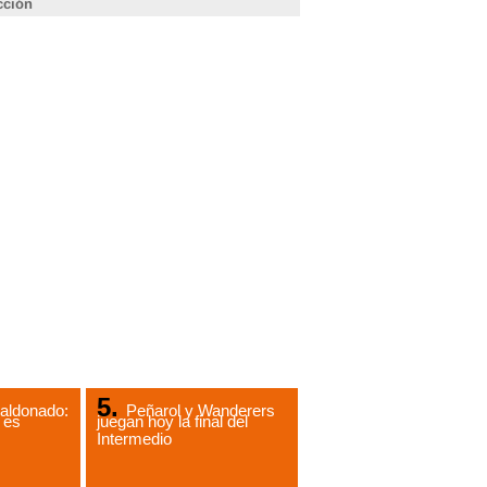
cción
aldonado:
Peñarol y Wanderers
 es
juegan hoy la final del
Intermedio