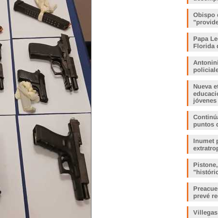
Obispo 
"provid
Papa Le
Florida 
Antonin
policia
Nueva e
educaci
jóvenes
Continúa
puntos 
Inumet p
extratro
Pistone
"histór
Preacue
prevé r
Villegas