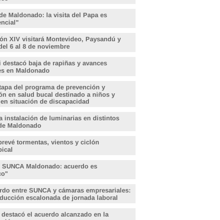
de Maldonado: la visita del Papa es
encial"
ón XIV visitará Montevideo, Paysandú y
del 6 al 8 de noviembre
i destacó baja de rapiñas y avances
les en Maldonado
tapa del programa de prevención y
ón en salud bucal destinado a niños y
 en situación de discapacidad
 instalación de luminarias en distintos
de Maldonado
revé tormentas, vientos y ciclón
pical
, SUNCA Maldonado: acuerdo es
ico"
rdo entre SUNCA y cámaras empresariales:
educción escalonada de jornada laboral
 destacó el acuerdo alcanzado en la