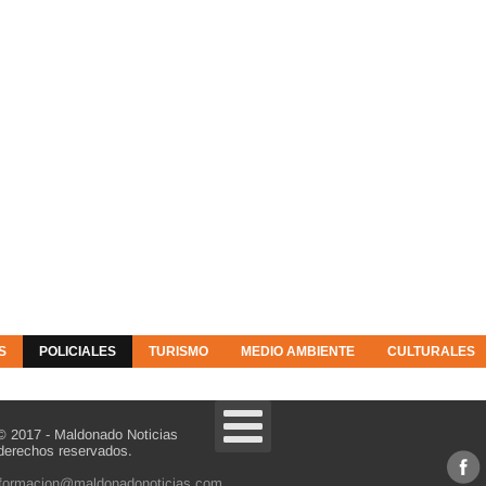
S
POLICIALES
TURISMO
MEDIO AMBIENTE
CULTURALES
© 2017 - Maldonado Noticias
derechos reservados.
nformacion@maldonadonoticias.com