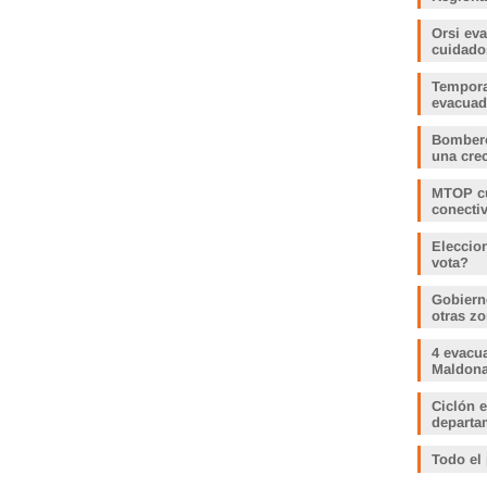
Orsi ev
cuidado
Tempora
evacua
Bombero
una crec
MTOP cu
conecti
Eleccio
vota?
Gobiern
otras zo
4 evacu
Maldonad
Ciclón e
departam
Todo el