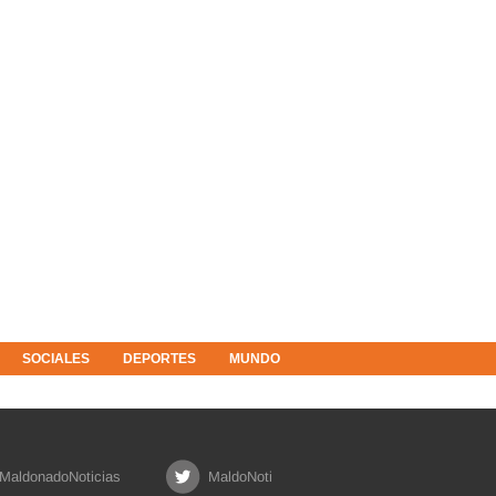
SOCIALES
DEPORTES
MUNDO
MaldonadoNoticias
MaldoNoti