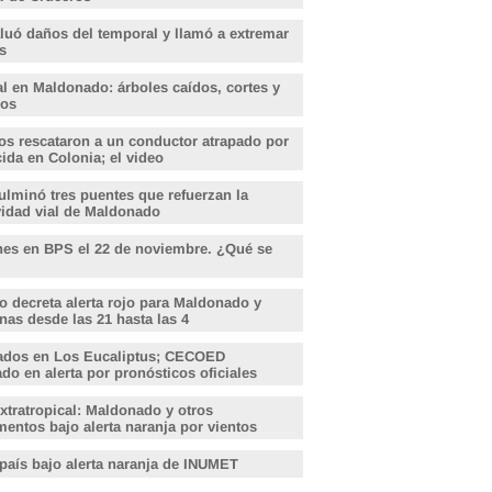
aluó daños del temporal y llamó a extremar
s
l en Maldonado: árboles caídos, cortes y
dos
s rescataron a un conductor atrapado por
ida en Colonia; el video
lminó tres puentes que refuerzan la
vidad vial de Maldonado
nes en BPS el 22 de noviembre. ¿Qué se
o decreta alerta rojo para Maldonado y
nas desde las 21 hasta las 4
ados en Los Eucaliptus; CECOED
o en alerta por pronósticos oficiales
xtratropical: Maldonado y otros
entos bajo alerta naranja por vientos
 país bajo alerta naranja de INUMET