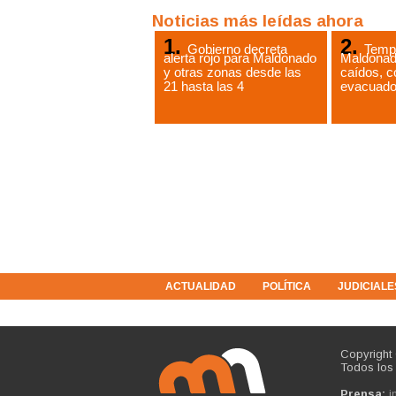
Noticias más leídas ahora
Gobierno decreta
Tempo
alerta rojo para Maldonado
Maldonad
y otras zonas desde las
caídos, c
21 hasta las 4
evacuad
ACTUALIDAD
POLÍTICA
JUDICIALE
COLUMNISTAS
RESOLUCIONES
Copyright
Todos los
Prensa:
i