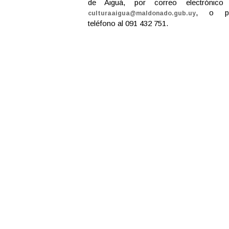
de Aiguá, por correo electrónico
, o p
culturaaigua@maldonado.gub.uy
teléfono al 091 432 751.