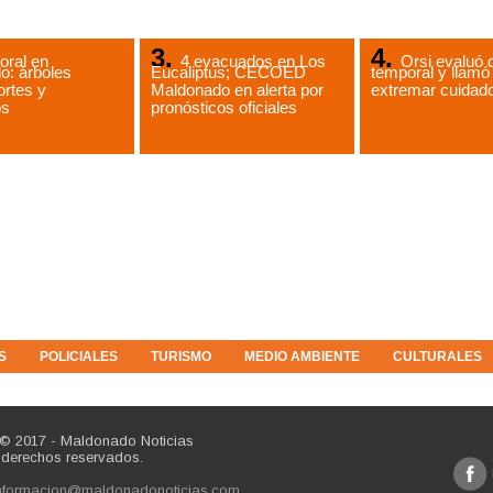
ral en
4 evacuados en Los
Orsi evaluó 
o: árboles
Eucaliptus; CECOED
temporal y llamó
ortes y
Maldonado en alerta por
extremar cuidad
os
pronósticos oficiales
S
POLICIALES
TURISMO
MEDIO AMBIENTE
CULTURALES
 © 2017 - Maldonado Noticias
 derechos reservados.
nformacion@maldonadonoticias.com