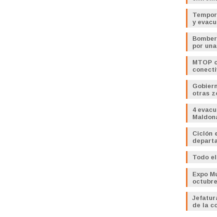
Tempora
y evac
Bomber
por una
MTOP cu
conecti
Gobiern
otras z
4 evac
Maldona
Ciclón 
departa
Todo el
Expo Mu
octubr
Jefatur
de la c