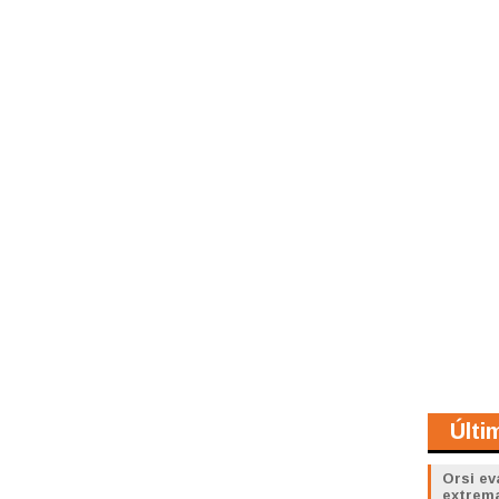
Últi
Orsi ev
extrem