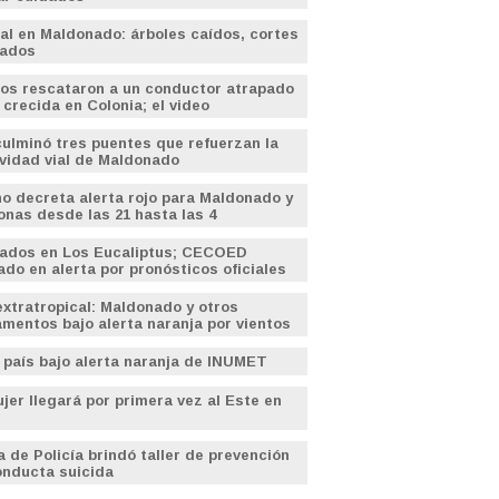
l en Maldonado: árboles caídos, cortes
uados
os rescataron a un conductor atrapado
 crecida en Colonia; el video
lminó tres puentes que refuerzan la
vidad vial de Maldonado
o decreta alerta rojo para Maldonado y
onas desde las 21 hasta las 4
uados en Los Eucaliptus; CECOED
do en alerta por pronósticos oficiales
extratropical: Maldonado y otros
mentos bajo alerta naranja por vientos
 país bajo alerta naranja de INUMET
jer llegará por primera vez al Este en
e
a de Policía brindó taller de prevención
onducta suicida