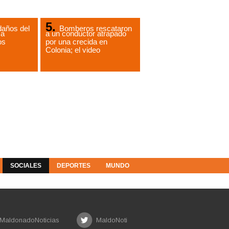
daños del
Bomberos rescataron
 a
a un conductor atrapado
os
por una crecida en
Colonia; el video
SOCIALES
DEPORTES
MUNDO
MaldonadoNoticias
MaldoNoti