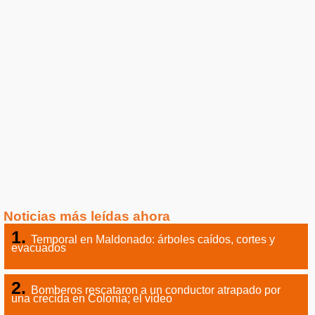
Noticias más leídas ahora
Temporal en Maldonado: árboles caídos, cortes y
evacuados
Bomberos rescataron a un conductor atrapado por
una crecida en Colonia; el video