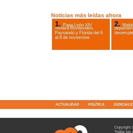
Noticias más leídas ahora
Papa León XIV
Maldo
visitará Montevideo,
departam
Paysandú y Florida del 6
desempl
al 8 de noviembre
ACTUALIDAD
POLÍTICA
JUDICIALE
COLUMNISTAS
RESOLUCIONES
Copyright 
Todos los 