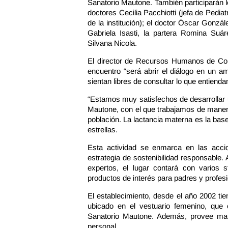
Sanatorio Mautone. También participarán 
doctores Cecilia Pacchiotti (jefa de Pediat
de la institución); el doctor Óscar Gonzál
Gabriela Isasti, la partera Romina Suá
Silvana Nicola.
El director de Recursos Humanos de Conr
encuentro “será abrir el diálogo en un a
sientan libres de consultar lo que entienda
“Estamos muy satisfechos de desarrollar 
Mautone, con el que trabajamos de manera
población. La lactancia materna es la base 
estrellas.
Esta actividad se enmarca en las acc
estrategia de sostenibilidad responsable.
expertos, el lugar contará con varios s
productos de interés para padres y profesi
El establecimiento, desde el año 2002 ti
ubicado en el vestuario femenino, qu
Sanatorio Mautone. Además, provee mater
personal.