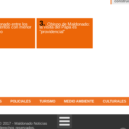
constru
nado entre los
Obispo de Maldonado:
entos con menor
la visita del Papa es
eo
"providencial"
S
POLICIALES
TURISMO
MEDIO AMBIENTE
CULTURALES
© 2017 - Maldonado Noticias
derechos reservados.