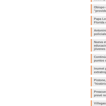
Obispo 
"provid
Papa Le
Florida 
Antonin
policia
Nueva e
educaci
jóvenes
Continúa
puntos 
Inumet p
extratro
Pistone
"histór
Preacue
prevé r
Villegas