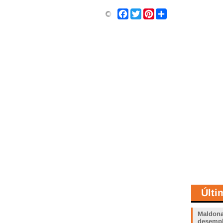
Share
Facebook
Twitter
Pinterest
Últi
Maldona
desemp