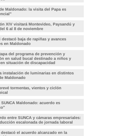
de Maldonado: la visita del Papa es
encial"
ón XIV visitará Montevideo, Paysandú y
del 6 al 8 de noviembre
i destacó baja de rapiñas y avances
les en Maldonado
tapa del programa de prevención y
ón en salud bucal destinado a niños y
 en situación de discapacidad
 instalación de luminarias en distintos
de Maldonado
revé tormentas, vientos y ciclón
pical
, SUNCA Maldonado: acuerdo es
ico"
rdo entre SUNCA y cámaras empresariales:
educción escalonada de jornada laboral
 destacó el acuerdo alcanzado en la