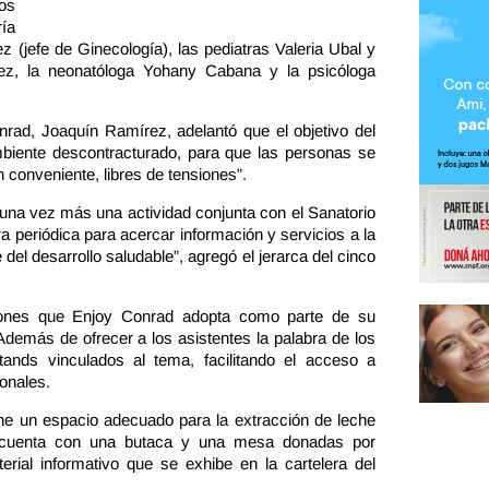
los
ría
ez (jefe de Ginecología), las pediatras Valeria Ubal y
rez, la neonatóloga Yohany Cabana y la psicóloga
ad, Joaquín Ramírez, adelantó que el objetivo del
mbiente descontracturado, para que las personas se
n conveniente, libres de tensiones”.
una vez más una actividad conjunta con el Sanatorio
 periódica para acercar información y servicios a la
del desarrollo saludable”, agregó el jerarca del cinco
iones que Enjoy Conrad adopta como parte de su
 Además de ofrecer a los asistentes la palabra de los
tands vinculados al tema, facilitando el acceso a
onales.
ene un espacio adecuado para la extracción de leche
e cuenta con una butaca y una mesa donadas por
ial informativo que se exhibe en la cartelera del