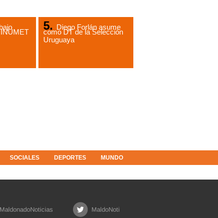
bajo
Diego Forlán asume
de INUMET
como DT de la Selección
Uruguaya
SOCIALES
DEPORTES
MUNDO
MaldonadoNoticias
MaldoNoti