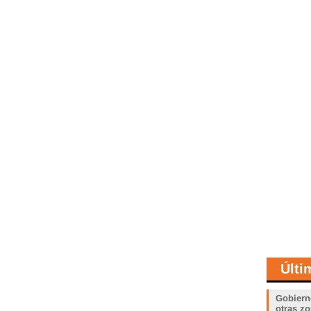
Últi
Gobiern
otras zo