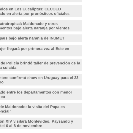
ados en Los Eucaliptus; CECOED
o en alerta por pronósticos oficiales
xtratropical: Maldonado y otros
entos bajo alerta naranja por vientos
 país bajo alerta naranja de INUMET
er llegará por primera vez al Este en
 de Policía brindó taller de prevención de la
a suicida
hters confirmó show en Uruguay para el 23
ro
do entre los departamentos con menor
leo
de Maldonado: la visita del Papa es
encial"
ón XIV visitará Montevideo, Paysandú y
del 6 al 8 de noviembre