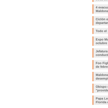
4 evacu
Maldonad
Ciclón e
departam
Todo el
Expo Muj
octubre
Jefatura
conduct
Foo Fig
de febre
Maldona
desemp
Obispo 
"provid
Papa Le
Florida 