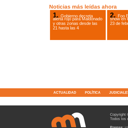
Noticias más leídas ahora
Gobierno decreta
Foo F
alerta rojo para Maldonado
show en 
y otras zonas desde las
23 de feb
21 hasta las 4
ACTUALIDAD
POLÍTICA
JUDICIALE
COLUMNISTAS
RESOLUCIONES
Copyright 
Todos los 
Prensa:
i