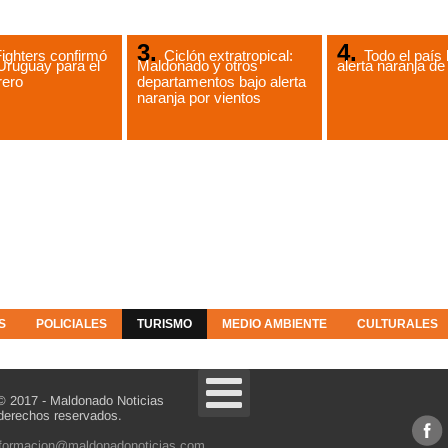
ighters confirmó
Ciclón extratropical:
Todo el país 
Uruguay para el
Maldonado y otros
alerta naranja 
rero
departamentos bajo alerta
naranja por vientos
S
POLICIALES
TURISMO
MEDIO AMBIENTE
CULTURALES
© 2017 - Maldonado Noticias
derechos reservados.
nformacion@maldonadonoticias.com