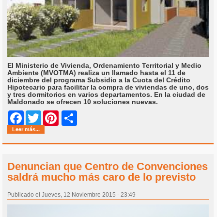
El Ministerio de Vivienda, Ordenamiento Territorial y Medio
Ambiente (MVOTMA) realiza un llamado hasta el 11 de
diciembre del programa Subsidio a la Cuota del Crédito
Hipotecario para facilitar la compra de viviendas de uno, dos
y tres dormitorios en varios departamentos. En la ciudad de
Maldonado se ofrecen 10 soluciones nuevas.
Share
Facebook
Twitter
Pinterest
Leer más...
Denuncian que Centro de Convenciones
saldrá mucho más caro de lo previsto
Publicado el Jueves, 12 Noviembre 2015 - 23:49