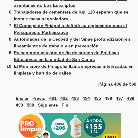
asentamiento Los Eucaliptus
Trabajadores de cementera de Km. 110 esperan que se
instale mesa negociadora
El Concejo de Piriápolis definió su reglamento para el
Presupuesto Participativo
Autoridades de la Cecoed y del Sinae profundizaron en
lineamientos de trabajo y en prevención
Presentaron muestra de fin de cursos de Políticas
Educativas en la ciudad de San Carlos
El Municipio de Piriápolis llama empresas interesadas en
limpieza y barrido de calles
Página 496 de 568
Iniciar
Previo
491
492
493
494
495
496
497
498
499
500
Siguiente
Fin