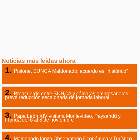
Noticias más leídas ahora
Pistone, SUNCA Maldonado: acuerdo es "histórico"
Preacuerdo entre SUNCA y cámaras empresariales:
prevé reducción escalonada de jornada laboral
Papa León XIV visitará Montevideo, Paysandú y
Florida del 6 al 8 de noviembre
Maldonado lanza Observatorio Económico y Turístico