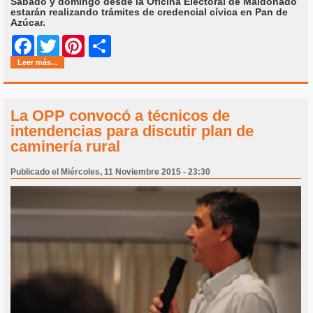
Sábado y domingo desde la Oficina Electoral de Maldonado
estarán realizando trámites de credencial cívica en Pan de
Azúcar.
Share
Facebook
Twitter
Pinterest
Leer más...
La OPP convocó a técnicos de
intendencias para discutir plan de
caminería rural
Publicado el Miércoles, 11 Noviembre 2015 - 23:30