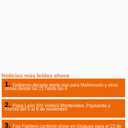
Noticias más leídas ahora
Gobierno decreta alerta rojo para Maldonado y otras
zonas desde las 21 hasta las 4
Papa León XIV visitará Montevideo, Paysandú y
Florida del 6 al 8 de noviembre
Foo Fighters confirmó show en Uruguay para el 23 de