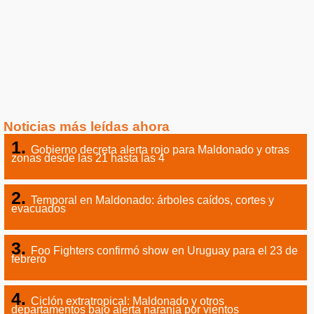
Noticias más leídas ahora
Gobierno decreta alerta rojo para Maldonado y otras
zonas desde las 21 hasta las 4
Temporal en Maldonado: árboles caídos, cortes y
evacuados
Foo Fighters confirmó show en Uruguay para el 23 de
febrero
Ciclón extratropical: Maldonado y otros
departamentos bajo alerta naranja por vientos