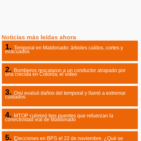
Noticias más leídas ahora
Temporal en Maldonado: árboles caídos, cortes y
evacuados
Bomberos rescataron a un conductor atrapado por
una crecida en Colonia; el video
Orsi evaluó daños del temporal y llamó a extremar
cuidados
MTOP culminó tres puentes que refuerzan la
conectividad vial de Maldonado
Elecciones en BPS el 22 de noviembre. ¿Qué se