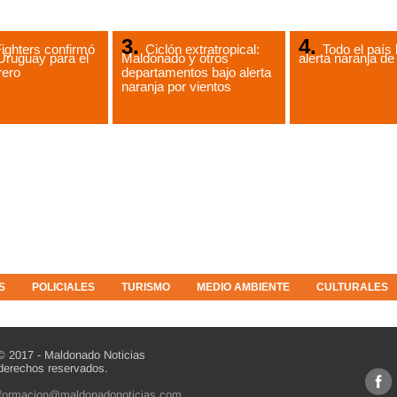
ighters confirmó
Ciclón extratropical:
Todo el país 
Uruguay para el
Maldonado y otros
alerta naranja 
rero
departamentos bajo alerta
naranja por vientos
S
POLICIALES
TURISMO
MEDIO AMBIENTE
CULTURALES
© 2017 - Maldonado Noticias
derechos reservados.
nformacion@maldonadonoticias.com