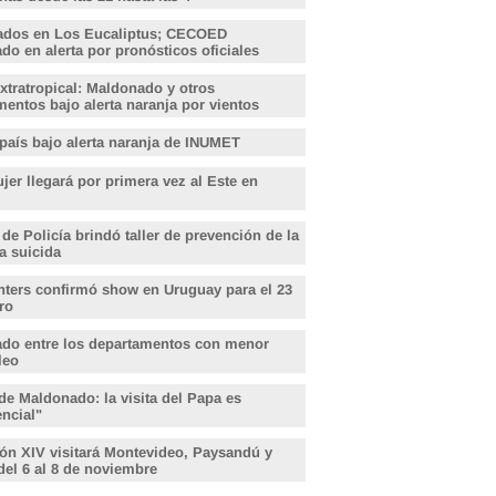
ados en Los Eucaliptus; CECOED
o en alerta por pronósticos oficiales
xtratropical: Maldonado y otros
entos bajo alerta naranja por vientos
 país bajo alerta naranja de INUMET
er llegará por primera vez al Este en
 de Policía brindó taller de prevención de la
a suicida
hters confirmó show en Uruguay para el 23
ro
do entre los departamentos con menor
leo
de Maldonado: la visita del Papa es
encial"
ón XIV visitará Montevideo, Paysandú y
del 6 al 8 de noviembre