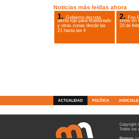
Noticias más leídas ahora
Gobierno decreta
Foo F
alerta rojo para Maldonado
show en 
y otras zonas desde las
23 de feb
21 hasta las 4
ACTUALIDAD
POLÍTICA
JUDICIALE
COLUMNISTAS
RESOLUCIONES
Copyright 
Todos los 
Prensa:
i