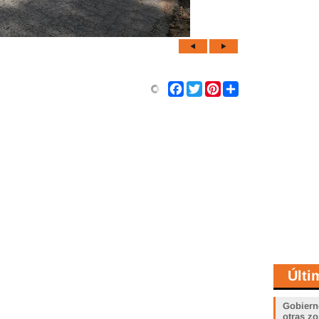
Share
Facebook
Twitter
Pinterest
Últi
Gobiern
otras zo