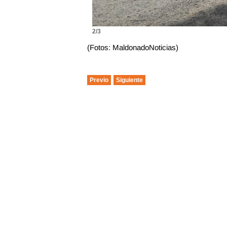
2/3
(Fotos: MaldonadoNoticias)
Previo
Siguiente