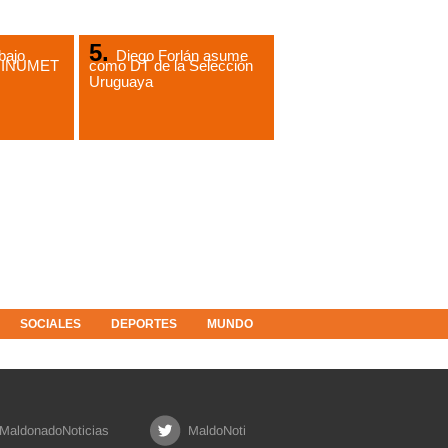
bajo
Diego Forlán asume
de INUMET
como DT de la Selección
Uruguaya
SOCIALES
DEPORTES
MUNDO
MaldonadoNoticias
MaldoNoti