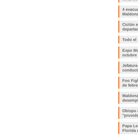
4 evacu
Maldonad
Ciclón e
departam
Todo el
Expo Muj
octubre
Jefatura
conduct
Foo Fig
de febre
Maldona
desemp
Obispo 
"provid
Papa Le
Florida 