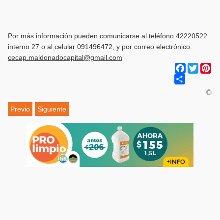
Por más información pueden comunicarse al teléfono 42220522
interno 27 o al celular 091496472, y por correo electrónico:
cecap.maldonadocapital@gmail.com
Facebook
Twitter
Pi
Share
Previo
Siguiente