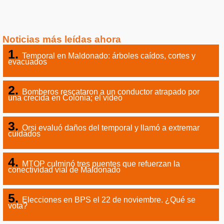
Noticias más leídas ahora
Temporal en Maldonado: árboles caídos, cortes y
evacuados
Bomberos rescataron a un conductor atrapado por
una crecida en Colonia; el video
Orsi evaluó daños del temporal y llamó a extremar
cuidados
MTOP culminó tres puentes que refuerzan la
conectividad vial de Maldonado
Elecciones en BPS el 22 de noviembre. ¿Qué se
vota?