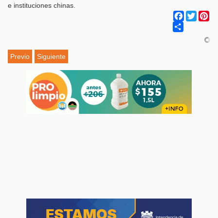
e instituciones chinas.
Facebook
Twitter
Pi
Share
Previo
Siguiente