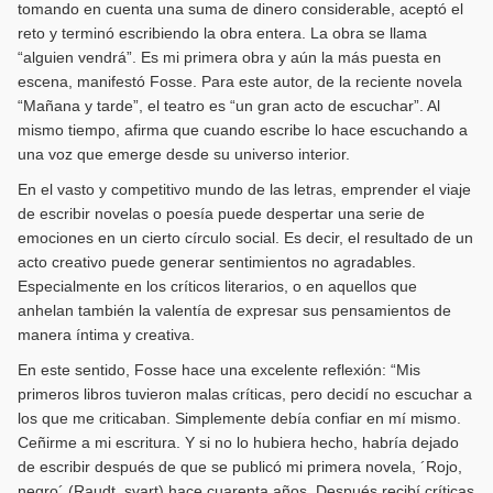
tomando en cuenta una suma de dinero considerable, aceptó el
reto y terminó escribiendo la obra entera. La obra se llama
“alguien vendrá”. Es mi primera obra y aún la más puesta en
escena, manifestó Fosse. Para este autor, de la reciente novela
“Mañana y tarde”, el teatro es “un gran acto de escuchar”. Al
mismo tiempo, afirma que cuando escribe lo hace escuchando a
una voz que emerge desde su universo interior.
En el vasto y competitivo mundo de las letras, emprender el viaje
de escribir novelas o poesía puede despertar una serie de
emociones en un cierto círculo social. Es decir, el resultado de un
acto creativo puede generar sentimientos no agradables.
Especialmente en los críticos literarios, o en aquellos que
anhelan también la valentía de expresar sus pensamientos de
manera íntima y creativa.
En este sentido, Fosse hace una excelente reflexión: “Mis
primeros libros tuvieron malas críticas, pero decidí no escuchar a
los que me criticaban. Simplemente debía confiar en mí mismo.
Ceñirme a mi escritura. Y si no lo hubiera hecho, habría dejado
de escribir después de que se publicó mi primera novela, ´Rojo,
negro´ (Raudt, svart) hace cuarenta años. Después recibí críticas