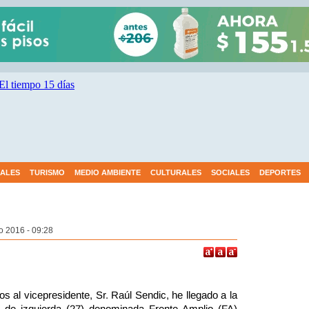
IALES
TURISMO
MEDIO AMBIENTE
CULTURALES
SOCIALES
DEPORTES
o 2016 - 09:28
 al vicepresidente, Sr. Raúl Sendic, he llegado a la
s de izquierda (27) denominada Frente Amplio (FA)