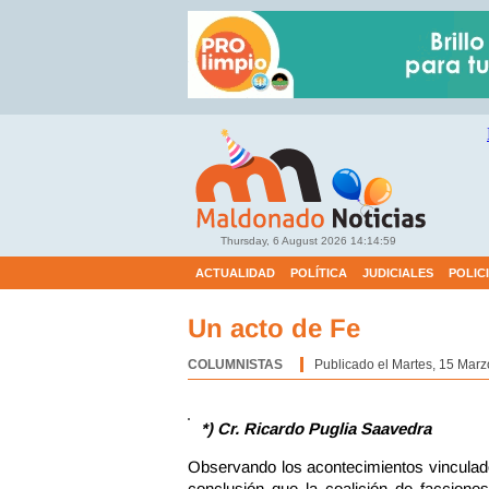
Thursday, 6 August 2026
14:15:00
ACTUALIDAD
POLÍTICA
JUDICIALES
POLIC
Un acto de Fe
COLUMNISTAS
Categoría:
Publicado el Martes, 15 Marz
*) Cr. Ricardo Puglia Saavedra
Observando los acontecimientos vinculados
conclusión que la coalición de faccione