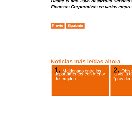
Desde el año 2006 desarrolló servicio
Finanzas Corporativas en varias empre
Previo
Siguiente
Noticias más leídas ahora
Maldonado entre los
Obis
departamentos con menor
la visita 
desempleo
"providen