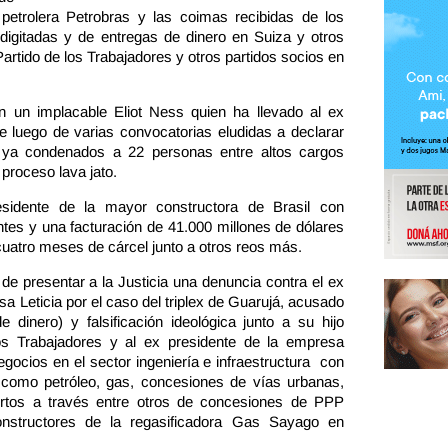
petrolera Petrobras y las coimas recibidas de los
s digitadas y de entregas de dinero en Suiza y otros
Partido de los Trabajadores y otros partidos socios en
n un implacable Eliot Ness quien ha llevado al ex
te luego de varias convocatorias eludidas a declarar
a ya condenados a 22 personas entre altos cargos
 proceso lava jato.
residente de la mayor constructora de Brasil con
ntes y una facturación de 41.000 millones de dólares
uatro meses de cárcel junto a otros reos más.
de presentar a la Justicia una denuncia contra el ex
a Leticia por el caso del triplex de Guarujá, acusado
 dinero) y falsificación ideológica junto a su hijo
los Trabajadores y al ex presidente de la empresa
gocios en el sector ingeniería e infraestructura con
como petróleo, gas, concesiones de vías urbanas,
ertos a través entre otros de concesiones de PPP
constructores de la regasificadora Gas Sayago en