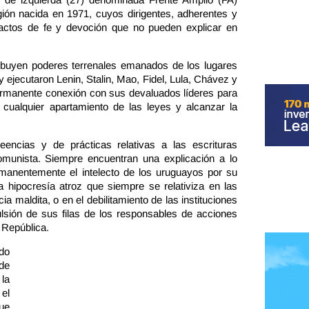
igión nacida en 1971, cuyos dirigentes, adherentes y
actos de fe y devoción que no pueden explicar en
ribuyen poderes terrenales emanados de los lugares
 ejecutaron Lenin, Stalin, Mao, Fidel, Lula, Chávez y
ermanente conexión con sus devaluados líderes para
e cualquier apartamiento de las leyes y alcanzar la
encias y de prácticas relativas a las escrituras
omunista. Siempre encuentran una explicación a lo
rmanentemente el intelecto de los uruguayos por su
na hipocresía atroz que siempre se relativiza en las
a maldita, o en el debilitamiento de las instituciones
lsión de sus filas de los responsables de acciones
a República.
do
de
 la
el
ue