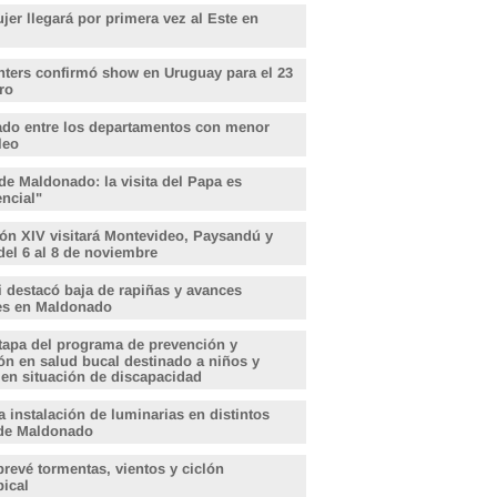
er llegará por primera vez al Este en
hters confirmó show en Uruguay para el 23
ro
do entre los departamentos con menor
leo
de Maldonado: la visita del Papa es
encial"
ón XIV visitará Montevideo, Paysandú y
del 6 al 8 de noviembre
i destacó baja de rapiñas y avances
les en Maldonado
tapa del programa de prevención y
ón en salud bucal destinado a niños y
 en situación de discapacidad
 instalación de luminarias en distintos
de Maldonado
revé tormentas, vientos y ciclón
pical