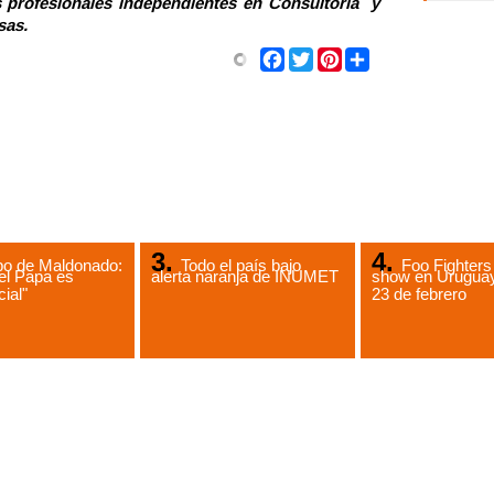
s profesionales independientes en Consultoría y
sas.
Share
Facebook
Twitter
Pinterest
po de Maldonado:
Todo el país bajo
Foo Fighters
del Papa es
alerta naranja de INUMET
show en Uruguay
cial"
23 de febrero