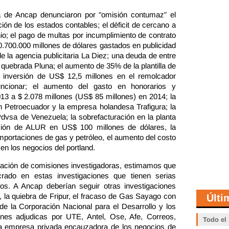
ra de Ancap denunciaron por "omisión contumaz” el
ión de los estados contables; el déficit de cercano a
io; el pago de multas por incumplimiento de contrato
 10.700.000 millones de dólares gastados en publicidad
e la agencia publicitaria La Diez; una deuda de entre
quebrada Pluna; el aumento de 35% de la plantilla de
a inversión de US$ 12,5 millones en el remolcador
ncionar; el aumento del gasto en honorarios y
013 a $ 2.078 millones (US$ 85 millones) en 2014; la
on Petroecuador y la empresa holandesa Trafigura; la
vsa de Venezuela; la sobrefacturación en la planta
ación de ALUR en US$ 100 millones de dólares, la
importaciones de gas y petróleo, el aumento del costo
 en los negocios del portland.
creación de comisiones investigadoras, estimamos que
crado en estas investigaciones que tienen serias
os. A Ancap deberían seguir otras investigaciones
 la quiebra de Fripur, el fracaso de Gas Sayago con
Últi
de la Corporación Nacional para el Desarrollo y los
iones adjudicas por UTE, Antel, Ose, Afe, Correos,
Todo el
ca empresa privada encauzadora de los negocios de