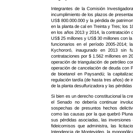
Integrantes de la Comisión Investigado
incumplimiento de los plazos de presentac
US$ 800.000.000 y la pérdida de patrimon
en la planta de cal en Treinta y Tres; los
en los años 2013 y 2014, la contratación d
US$ 25 millones y US$ 30 millones con la 
funcionarios en el período 2005-2014; l
Kychororó, inaugurado en 2013 sin fu
contrataciones por $ 1.562 millones en 2
operación de triangulación de petróleo c
operación de cancelación de deuda con Pd
de bioetanol en Paysandú; la capitaliz
regulación tardía (de hasta tres años) de 
de la planta desulfurizadora y las pérdidas
Si bien es un derecho constitucional la 
el Senado no debería continuar involu
sospechas de presuntos hechos delictiv
como las causas por la que quebró Pluna,
sus pérdidas asociadas, las inversiones 
fideicomisos que administra, las licitac
Intendencia de Montevideo, la monopóli