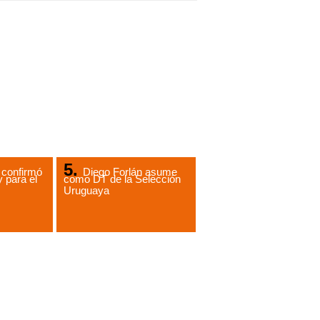
 confirmó
Diego Forlán asume
 para el
como DT de la Selección
Uruguaya