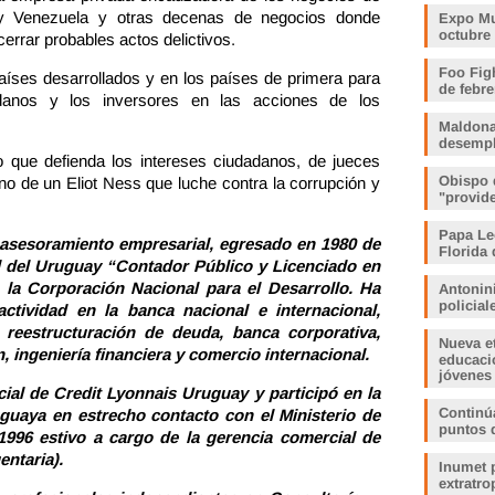
y y Venezuela y otras decenas de negocios donde
Expo Muj
octubre
rrar probables actos delictivos.
Foo Fig
aíses desarrollados y en los países de primera para
de febre
dadanos y los inversores en las acciones de los
Maldona
desemp
o que defienda los intereses ciudadanos, de jueces
Obispo 
no de un Eliot Ness que luche contra la corrupción y
"provid
Papa Le
y asesoramiento empresarial, egresado en 1980 de
Florida 
al del Uruguay “Contador Público y Licenciado en
 la Corporación Nacional para el Desarrollo. Ha
Antonin
policia
actividad en la banca nacional e internacional,
 reestructuración de deuda, banca corporativa,
Nueva e
, ingeniería financiera y comercio internacional.
educaci
jóvenes
ial de Credit Lyonnais Uruguay y participó en la
Continúa
guaya en estrecho contacto con el Ministerio de
puntos 
1996 estivo a cargo de la gerencia comercial de
ntaria).
Inumet p
extratro