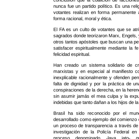
nunca fue un partido político. Es una rel
votantes realizan en forma permanente 
forma racional, moral y ética.
El FA es un culto de votantes que se at
sagrados donde teorizaron Marx, Engels, y
otros tantos apóstoles que buscan una p
satisfacer espiritualmente mediante la f
felicidad espiritual.
Han creado un sistema solidario de cre
marxistas y en especial al manifiesto c
inexplicable racionalmente y ofenden pe
falta de dignidad y por la práctica de u
conspiraciones de la derecha, en la herenci
sin asumir jamás el mea culpa y la expu
indebidas que tanto dañan a los hijos de l
Brasil ha sido reconocido por el mun
desarrollado como ejemplo del comienzo 
un proceso de transparencia a través de
investigación de la Policía Federal en 
proceso denominado -lava jato- q