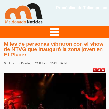
Pronóstico de Tutiempo.net
Miles de personas vibraron con el show
de NTVG que inauguró la zona joven en
El Placer
Publicado el Domingo, 27 Febrero 2022 - 19:14