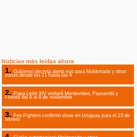
Noticias más leídas ahora
Gobierno decreta alerta rojo para Maldonado y otras
zonas desde las 21 hasta las 4
Papa León XIV visitará Montevideo, Paysandú y
Florida del 6 al 8 de noviembre
Foo Fighters confirmó show en Uruguay para el 23 de
febrero