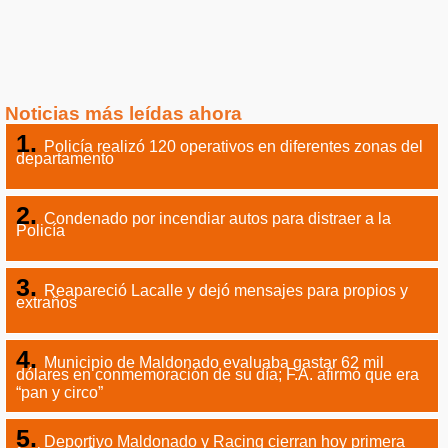
Noticias más leídas ahora
Policía realizó 120 operativos en diferentes zonas del
departamento
Condenado por incendiar autos para distraer a la
Policía
Reapareció Lacalle y dejó mensajes para propios y
extraños
Municipio de Maldonado evaluaba gastar 62 mil
dólares en conmemoración de su día; F.A. afirmó que era
“pan y circo”
Deportivo Maldonado y Racing cierran hoy primera