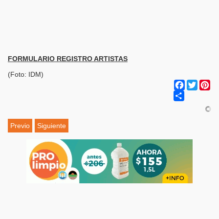
FORMULARIO REGISTRO ARTISTAS
(Foto: IDM)
Facebook
Twitter
Pi
Share
Previo
Siguiente