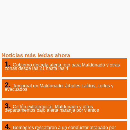
Noticias más leídas ahora
Gobierno decreta alerta rojo para Maldonado y otras
zonas desde las 21 hasta las 4
Temporal en Maldonado: árboles caídos, cortes y
evacuados
Ciclón extratropical: Maldonado y otros
departamentos bajo alerta naranja por vientos
Bomberos rescataron a un conductor atrapado por