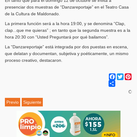
En tanto que para el domingo 12 de octubre se invita a
presenciar dos muestras de “Danzareportaje” en el Teatro Casa
de la Cultura de Maldonado.
La primera función será a la hora 19:00, y se denomina “Clap,
clap...que me quieras” ; en tanto que la segunda muestra es a la
hora 20:30 con “Usted Preguntará por qué bailamos”.
La “Danzareportaje” está integrada por dos puestas en escena,
que delatan y documentan, subjetiva y poéticamente, un mismo
proceso creativo, destacaron.
Facebook
Twitter
Pi
Share
Previo
Siguiente