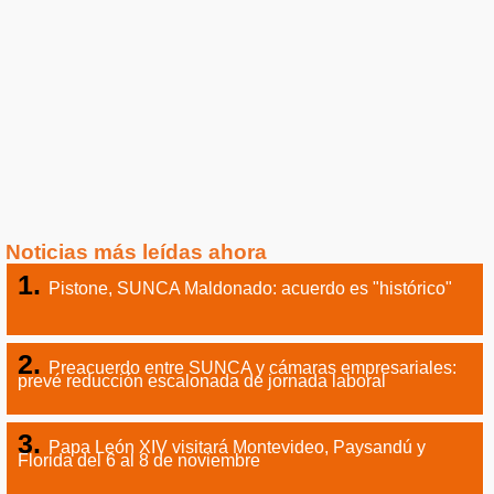
Noticias más leídas ahora
Pistone, SUNCA Maldonado: acuerdo es "histórico"
Preacuerdo entre SUNCA y cámaras empresariales:
prevé reducción escalonada de jornada laboral
Papa León XIV visitará Montevideo, Paysandú y
Florida del 6 al 8 de noviembre