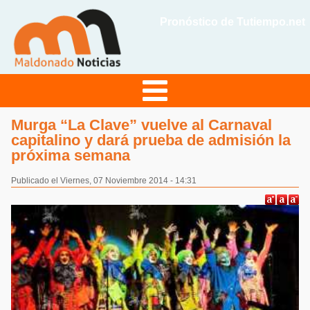
Pronóstico de Tutiempo.net
Murga “La Clave” vuelve al Carnaval
capitalino y dará prueba de admisión la
próxima semana
Publicado el Viernes, 07 Noviembre 2014 - 14:31