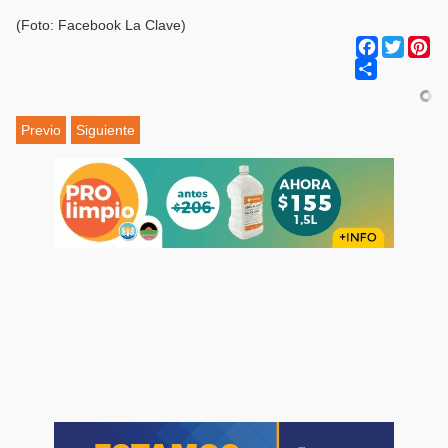
(Foto: Facebook La Clave)
Facebook
Twitter
Pi
Share
Previo
Siguiente