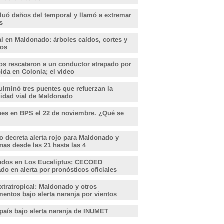
aluó daños del temporal y llamó a extremar
s
l en Maldonado: árboles caídos, cortes y
dos
s rescataron a un conductor atrapado por
ida en Colonia; el video
lminó tres puentes que refuerzan la
vidad vial de Maldonado
nes en BPS el 22 de noviembre. ¿Qué se
o decreta alerta rojo para Maldonado y
nas desde las 21 hasta las 4
ados en Los Eucaliptus; CECOED
o en alerta por pronósticos oficiales
xtratropical: Maldonado y otros
entos bajo alerta naranja por vientos
 país bajo alerta naranja de INUMET