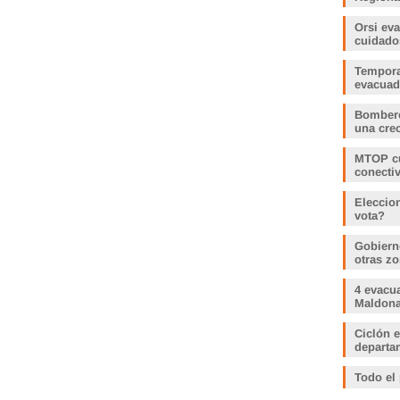
Orsi ev
cuidado
Tempora
evacua
Bombero
una crec
MTOP cu
conecti
Eleccio
vota?
Gobiern
otras zo
4 evacu
Maldonad
Ciclón e
departam
Todo el