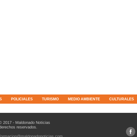
S
POLICIALES
TURISMO
MEDIO AMBIENTE
CULTURALES
© 2017 - Maldonado Noticias
derechos reservados.
nformacion@maldonadonoticias.com