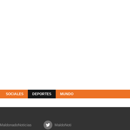
SOCIALES
DEPORTES
MUNDO
MaldonadoNoticias
MaldoNoti