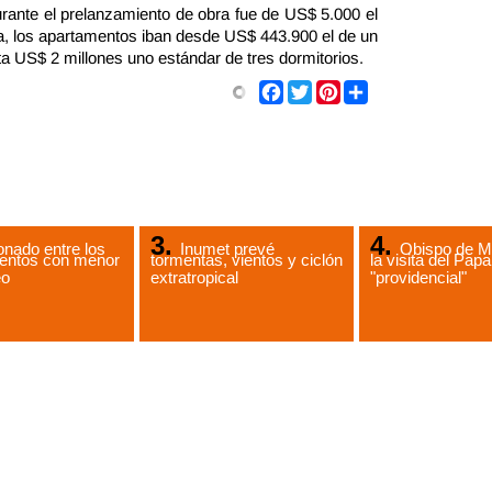
urante el prelanzamiento de obra fue de US$ 5.000 el
ta, los apartamentos iban desde US$ 443.900 el de un
a US$ 2 millones uno estándar de tres dormitorios.
Share
Facebook
Twitter
Pinterest
nado entre los
Inumet prevé
Obispo de M
entos con menor
tormentas, vientos y ciclón
la visita del Papa
eo
extratropical
"providencial"