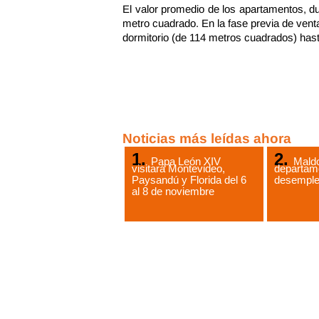
El valor promedio de los apartamentos, d
metro cuadrado. En la fase previa de ven
dormitorio (de 114 metros cuadrados) hast
Noticias más leídas ahora
Papa León XIV
Maldo
visitará Montevideo,
departam
Paysandú y Florida del 6
desempl
al 8 de noviembre