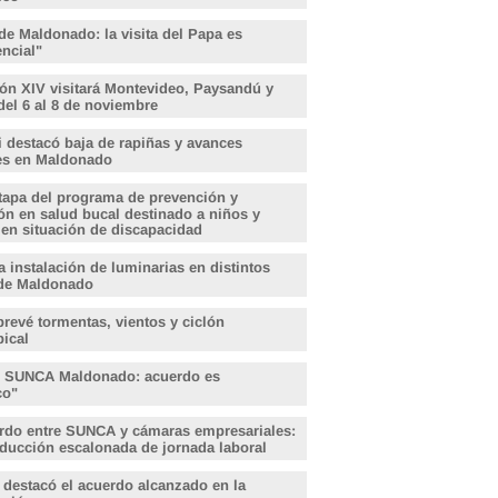
de Maldonado: la visita del Papa es
encial"
ón XIV visitará Montevideo, Paysandú y
del 6 al 8 de noviembre
i destacó baja de rapiñas y avances
les en Maldonado
tapa del programa de prevención y
ón en salud bucal destinado a niños y
 en situación de discapacidad
 instalación de luminarias en distintos
de Maldonado
revé tormentas, vientos y ciclón
pical
, SUNCA Maldonado: acuerdo es
ico"
rdo entre SUNCA y cámaras empresariales:
educción escalonada de jornada laboral
 destacó el acuerdo alcanzado en la