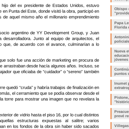
hijo del ex presidente de Estados Unidos, estuvo
Obispo 
en Punta del Este, donde visitó la obra, participó en
"provid
s de aquel mismo año el millonario emprendimiento
Papa Le
Florida 
 socio argentino de YY Development Group, y Juan
Antonin
a desarrolladora. Junto al equipo de arquitectos, el
policia
o que, de acuerdo con el avance, culminarían a lo
Nueva e
educaci
jóvenes
ue solo fue una acción de marketing en procura de
se arrastraban desde hacía algunos años. Incluso, se
Continúa
ajador que oficiaba de “cuidador” o “sereno” también
puntos 
Inumet p
orre quedó “cruda” y habría trabajos de finalización en
extratro
emás, el cerramiento que se podía observar desde el
Pistone
 la torre para mostrar una imagen que no revelara la
"histór
Preacue
xterior de vidrio hasta el piso 16, por lo cual distintos
prevé r
uellas estructuras expuestas al salitre; varios
Villegas
an en los fondos de la obra sin haber sido sacados