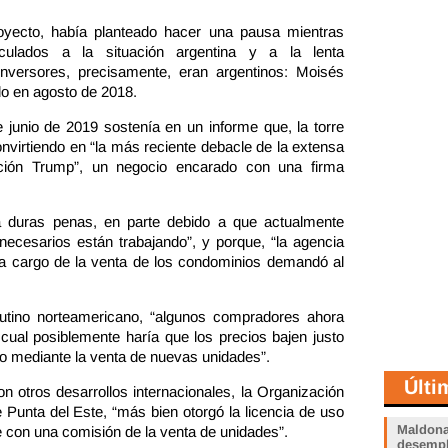
oyecto, había planteado hacer una pausa mientras
nculados a la situación argentina y a la lenta
inversores, precisamente, eran argentinos: Moisés
ido en agosto de 2018.
junio de 2019 sostenía en un informe que, la torre
onvirtiendo en “la más reciente debacle de la extensa
ación Trump”, un negocio encarado con una firma
a duras penas, en parte debido a que actualmente
ecesarios están trabajando”, y porque, “la agencia
 a cargo de la venta de los condominios demandó al
tutino norteamericano, “algunos compradores ahora
ual posiblemente haría que los precios bajen justo
vo mediante la venta de nuevas unidades”.
Últi
otros desarrollos internacionales, la Organización
 Punta del Este, “más bien otorgó la licencia de uso
Maldona
con una comisión de la venta de unidades”.
desemp