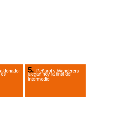
aldonado:
Peñarol y Wanderers
 es
juegan hoy la final del
Intermedio